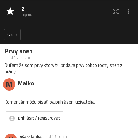
2
flogerov
sneh
Prvy sneh
pred 17 rokmi
Dufam že som prvy ktory tu pridava prvy tohto rocny sneh z
nižiny...
M
Maiko
Komentár môžu písať iba prihlásení užívatelia.
prihlásiť / registrovať
však-Janka
pred 17 rokmi