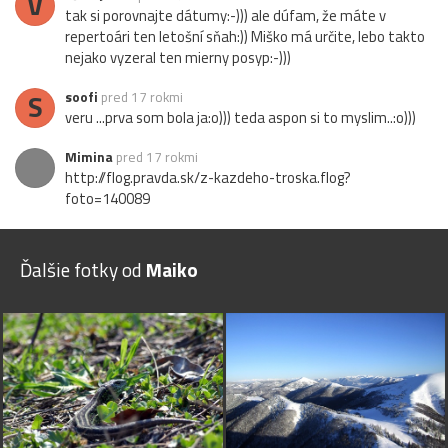
V
tak si porovnajte dátumy:-))) ale dúfam, že máte v
repertoári ten letošní sňah:)) Miško má určite, lebo takto
nejako vyzeral ten mierny posyp:-)))
S
soofi
pred 17 rokmi
veru ...prva som bola ja:o))) teda aspon si to myslim..:o)))
Mimina
pred 17 rokmi
http://flog.pravda.sk/z-kazdeho-troska.flog?
foto=140089
Ďalšie fotky od
Maiko