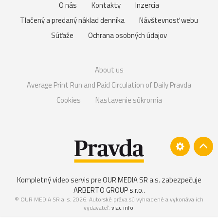
O nás
Kontakty
Inzercia
Tlačený a predaný náklad denníka
Návštevnosť webu
Súťaže
Ochrana osobných údajov
About us
Average Print Run and Paid Circulation of Daily Pravda
Cookies
Nastavenie súkromia
Kompletný video servis pre OUR MEDIA SR a.s. zabezpečuje
ARBERTO GROUP s.r.o.
.
© OUR MEDIA SR a. s. 2026. Autorské práva sú vyhradené a vykonáva ich
vydavateľ,
viac info
.