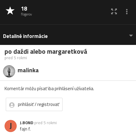
18
flogerov
Detailné informácie
po daždi alebo margaretková
pred 5 rokmi
malinka
Komentár môžu písať iba prihlásení užívatelia.
prihlásiť / registrovať
J
J.BOND
pred 5 rokmi
fajn f.