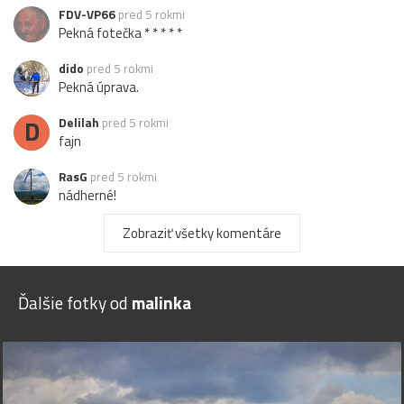
FDV-VP66
pred 5 rokmi
Pekná fotečka * * * * *
dido
pred 5 rokmi
Pekná úprava.
D
Delilah
pred 5 rokmi
fajn
RasG
pred 5 rokmi
nádherné!
MATYX55
pred 5 rokmi
Zobraziť všetky komentáre
OK.
chocan
pred 5 rokmi
Ďalšie fotky od
malinka
pekné
pepo55
pred 5 rokmi
Páči foto
Loxodonta
pred 5 rokmi