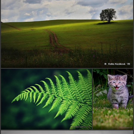
Veľmi pekné
Jano0626
pred 5 rokmi
Prekrasna je!!!