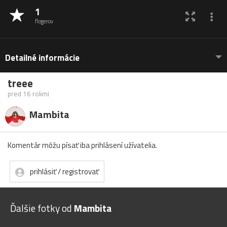
1
flogerov
Detailné informácie
treee
pred 16 rokmi
Mambita
Komentár môžu písať iba prihlásení užívatelia.
prihlásiť / registrovať
Ďalšie fotky od
Mambita