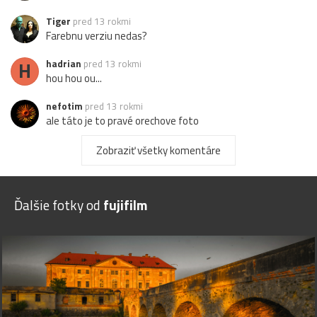
Tiger
pred 13 rokmi
Farebnu verziu nedas?
H
hadrian
pred 13 rokmi
hou hou ou...
nefotim
pred 13 rokmi
ale táto je to pravé orechove foto
BUBNUphoto
pred 13 rokmi
Zobraziť všetky komentáre
zaujalo
Ján-K.
pred 13 rokmi
Ďalšie fotky od
fujifilm
Veľmi pekný záber!
Joe
pred 13 rokmi
-:)
reny5193
pred 13 rokmi
pekné foto