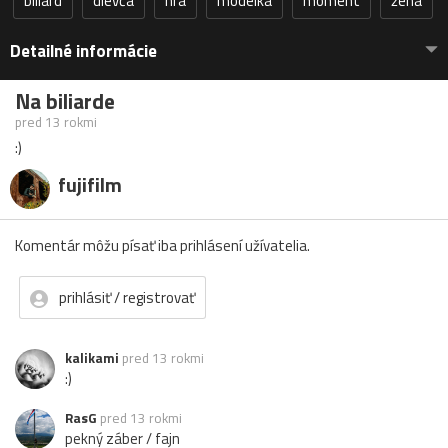
biliard
dievča
hra
modelka
moment
žena
Detailné informácie
Na biliarde
pred 13 rokmi
:)
fujifilm
Komentár môžu písať iba prihlásení užívatelia.
prihlásiť / registrovať
kalikami
pred 13 rokmi
:)
RasG
pred 13 rokmi
pekný záber / fajn