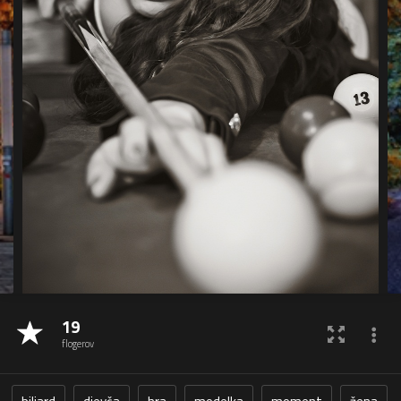
19
flogerov