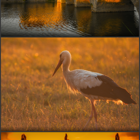
BUBNUphoto
pred 13 rokmi
páči sa mi
Iveta-Zdenko
pred 13 rokmi
pekna a nie len kompozicne:-) I
Tiger
pred 13 rokmi
sexi.
nefotim
pred 13 rokmi
JO!*