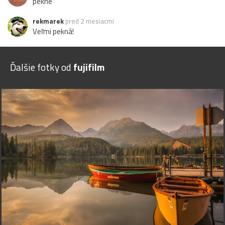
pekné
rekmarek
pred 2 mesiacmi
Veľmi pekná!
Ďalšie fotky od
fujifilm