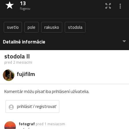
13
flogerov
svetlo
pole
rakusko
stodola
Detailné informácie
stodola II
pred 2 mesiacmi
fujifilm
Komentár môžu písať iba prihlásení užívatelia.
prihlásiť / registrovať
fotograf
pred 1 mesiacom