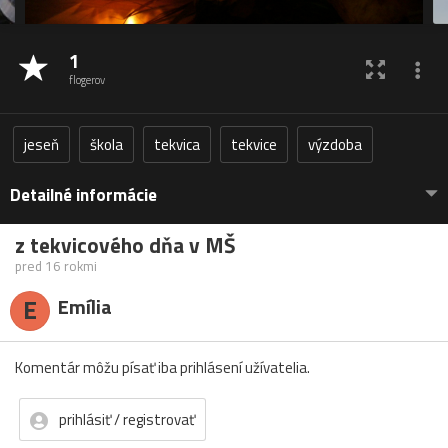
1
flogerov
jeseň
škola
tekvica
tekvice
výzdoba
Detailné informácie
z tekvicového dňa v MŠ
pred 16 rokmi
E
Emília
Komentár môžu písať iba prihlásení užívatelia.
prihlásiť / registrovať