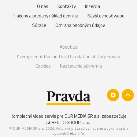
O nás
Kontakty
Inzercia
Tlačený a predaný náklad denníka
Návštevnosť webu
Súťaže
Ochrana osobných údajov
About us
Average Print Run and Paid Circulation of Daily Pravda
Cookies
Nastavenie súkromia
Kompletný video servis pre OUR MEDIA SR a.s. zabezpečuje
ARBERTO GROUP s.r.o.
.
© OUR MEDIA SR a. s. 2026. Autorské práva sú vyhradené a vykonáva ich
vydavateľ,
viac info
.