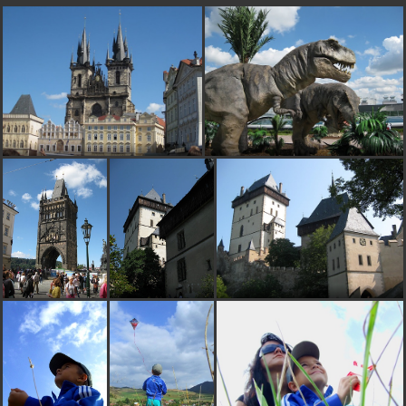
lubossvk
pred 17 rokmi
Páči sa 5*
voo
pred 17 rokmi
velmi pekne foto 5*