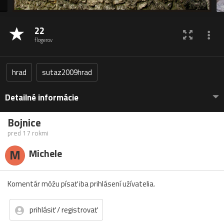
22
flogerov
hrad
sutaz2009hrad
Detailné informácie
Bojnice
pred 17 rokmi
M
Michele
Komentár môžu písať iba prihlásení užívatelia.
prihlásiť / registrovať