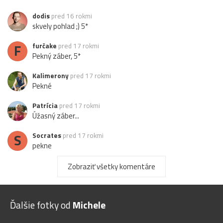
dodis
pred 16 rokmi
skvely pohlad ;) 5*
F
furčake
pred 17 rokmi
Pekný záber, 5*
Kalimerony
pred 17 rokmi
Pekné
Patrícia
pred 17 rokmi
Úžasný záber...
S
Socrates
pred 17 rokmi
pekne
J
Juraj
pred 17 rokmi
Zobraziť všetky komentáre
:-)))
M
Marta
pred 17 rokmi
Ďalšie fotky od
Michele
pekný záber