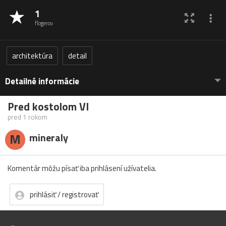
1
flogerov
architektúra
detail
Detailné informácie
Pred kostolom VI
pred 1 rokom
M
mineraly
Komentár môžu písať iba prihlásení užívatelia.
prihlásiť / registrovať