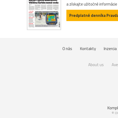
a získajte užitočné informácie
Predplatné denníka Pravd
O nás
Kontakty
Inzercia
About us
Ave
Kompl
© OU