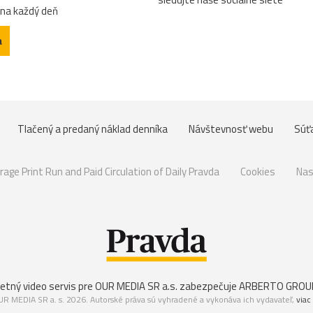
 na každý deň
a
Tlačený a predaný náklad denníka
Návštevnosť webu
Súť
rage Print Run and Paid Circulation of Daily Pravda
Cookies
Nas
etný video servis pre OUR MEDIA SR a.s. zabezpečuje
ARBERTO GROUP 
R MEDIA SR a. s. 2026. Autorské práva sú vyhradené a vykonáva ich vydavateľ,
viac