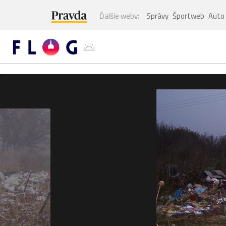
Ďalšie weby:
Správy
Športweb
Auto