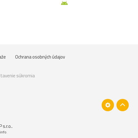
aže
Ochrana osobných údajov
tavenie súkromia
s.r.o.
.
 info
.