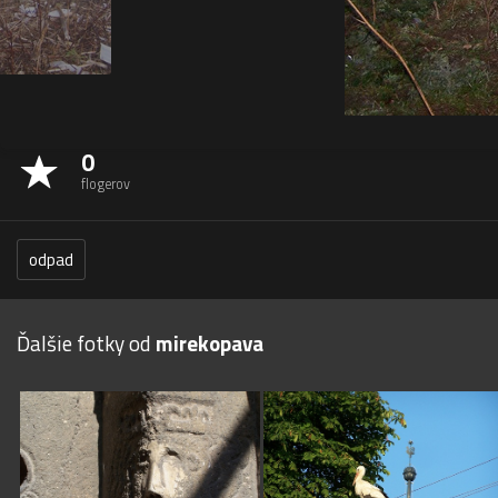
0
flogerov
odpad
Ďalšie fotky od
mirekopava