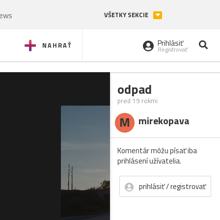
News
VŠETKY SEKCIE
Prihlásiť
NAHRAŤ
Registrovať
odpad
pred 19 rokmi
M
mirekopava
Komentár môžu písať iba
prihlásení užívatelia.
prihlásiť / registrovať