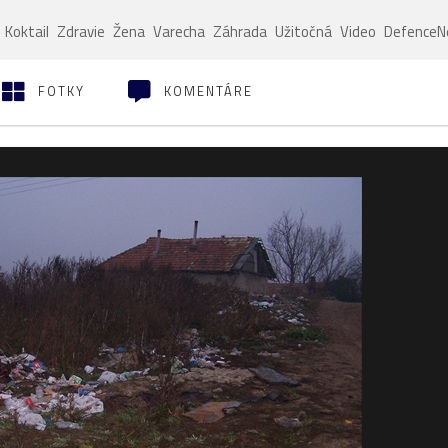
Koktail
Zdravie
Žena
Varecha
Záhrada
Užitočná
Video
Defence
FOTKY
KOMENTÁRE