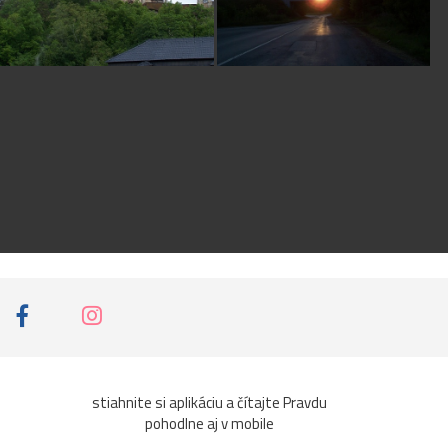
stiahnite si aplikáciu a čítajte Pravdu
pohodlne aj v mobile