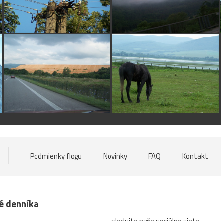
Podmienky flogu
Novinky
FAQ
Kontakt
né denníka
sledujte naše sociálne siete