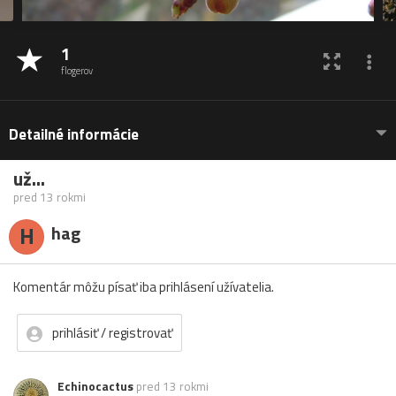
1
flogerov
Detailné informácie
už...
pred 13 rokmi
H
hag
Komentár môžu písať iba prihlásení užívatelia.
prihlásiť / registrovať
Echinocactus
pred 13 rokmi