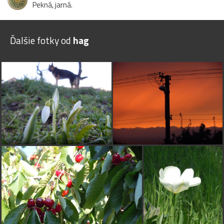
Pekná, jarná.
Ďalšie fotky od
hag