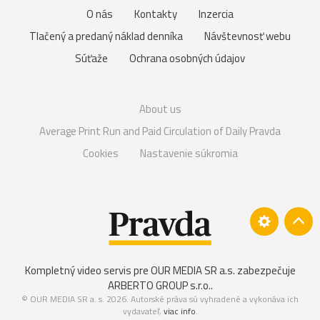
O nás
Kontakty
Inzercia
Tlačený a predaný náklad denníka
Návštevnosť webu
Súťaže
Ochrana osobných údajov
About us
Average Print Run and Paid Circulation of Daily Pravda
Cookies
Nastavenie súkromia
Kompletný video servis pre OUR MEDIA SR a.s. zabezpečuje
ARBERTO GROUP s.r.o.
.
© OUR MEDIA SR a. s. 2026. Autorské práva sú vyhradené a vykonáva ich
vydavateľ,
viac info
.