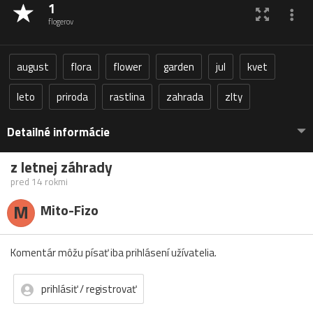
1
flogerov
august
flora
flower
garden
jul
kvet
leto
priroda
rastlina
zahrada
zlty
Detailné informácie
z letnej záhrady
pred 14 rokmi
M
Mito-Fizo
Komentár môžu písať iba prihlásení užívatelia.
prihlásiť / registrovať