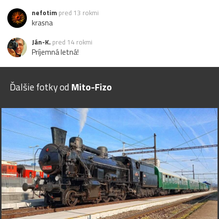
nefotim
pred 13 rokmi
krasna
Ján-K.
pred 14 rokmi
Príjemná letná!
Ďalšie fotky od
Mito-Fizo