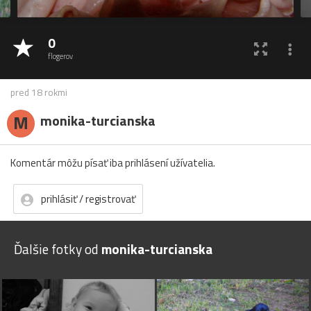
0
flogerov
pred 18 rokmi
M
monika-turcianska
Komentár môžu písať iba prihlásení užívatelia.
prihlásiť / registrovať
Ďalšie fotky od
monika-turcianska