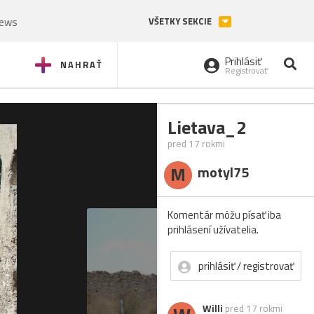
News
VŠETKY SEKCIE
Prihlásiť
NAHRAŤ
Registrovať
Lietava_2
pred 17 rokmi
M
motyl75
Komentár môžu písať iba
prihlásení užívatelia.
prihlásiť / registrovať
Willi
pred 17 rokmi