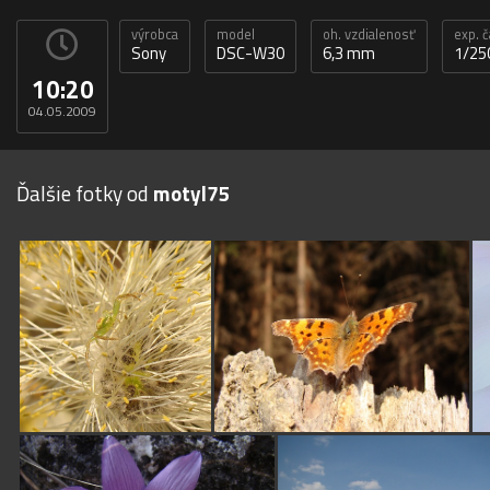
výrobca
model
oh. vzdialenosť
exp. 
Sony
DSC-W30
6,3 mm
1/25
10:20
04.05.2009
Ďalšie fotky od
motyl75