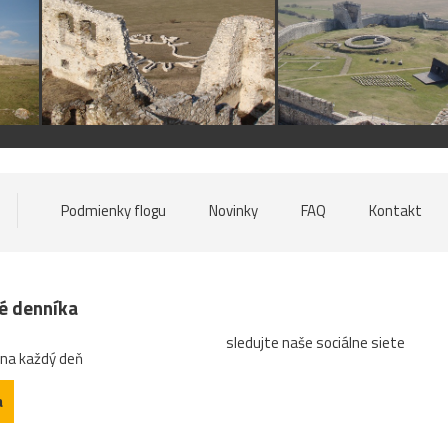
Podmienky flogu
Novinky
FAQ
Kontakt
né denníka
sledujte naše sociálne siete
 na každý deň
a