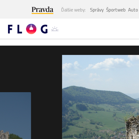
Ďalšie weby:
Správy
Športweb
Auto