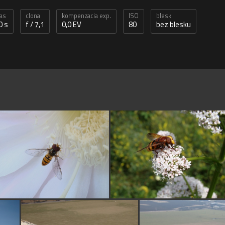
čas
clona
kompenzacia exp.
ISO
blesk
0 s
f / 7,1
0,0 EV
80
bez blesku