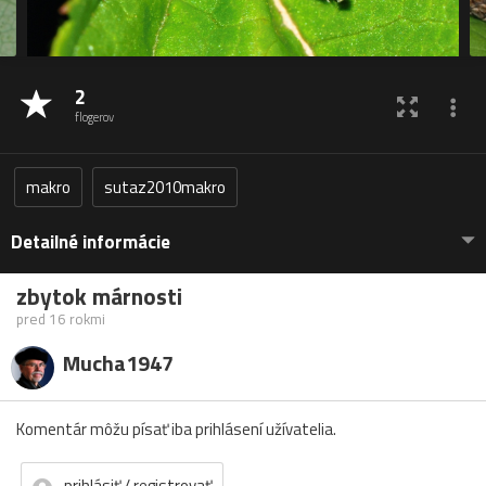
2
flogerov
makro
sutaz2010makro
Detailné informácie
zbytok márnosti
pred 16 rokmi
Mucha1947
Komentár môžu písať iba prihlásení užívatelia.
prihlásiť / registrovať