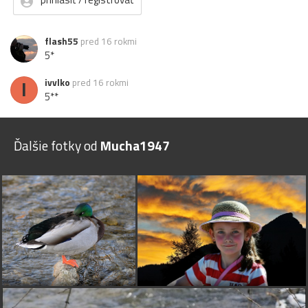
flash55
pred 16 rokmi
5*
I
ivvlko
pred 16 rokmi
5**
Ďalšie fotky od
Mucha1947