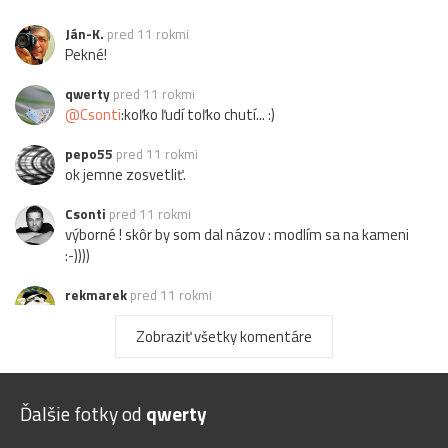
Ján-K.
pred 11 rokmi
Pekné!
qwerty
pred 11 rokmi
@Csonti
:koľko ľudí toľko chutí... :)
pepo55
pred 11 rokmi
ok jemne zosvetliť.
Csonti
pred 11 rokmi
výborné ! skôr by som dal názov : modlím sa na kameni
:-))))
rekmarek
pred 11 rokmi
Pekný!
Zobraziť všetky komentáre
nefotim
pred 11 rokmi
súper
Ďalšie fotky od
qwerty
Sykorka
pred 11 rokmi
+++