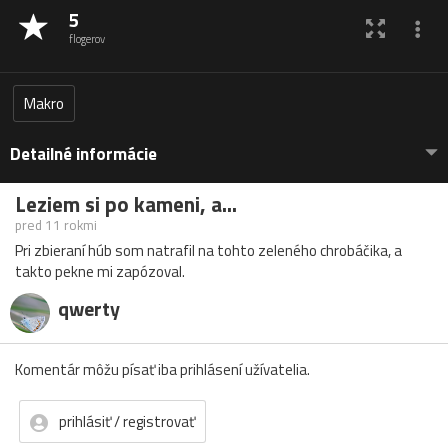
5
flogerov
Makro
Detailné informácie
Leziem si po kameni, a...
pred 11 rokmi
Pri zbieraní húb som natrafil na tohto zeleného chrobáčika, a
takto pekne mi zapózoval.
qwerty
Komentár môžu písať iba prihlásení užívatelia.
prihlásiť / registrovať