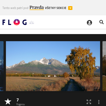
Tento web patrí pod
VŠETKY SEKCIE
7
flogerov