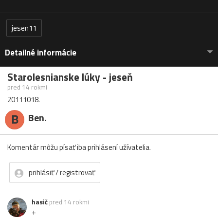
jesen11
Detailné informácie
Starolesnianske lúky - jeseň
pred 14 rokmi
20111018.
B
Ben.
Komentár môžu písať iba prihlásení užívatelia.
prihlásiť / registrovať
hasič
pred 14 rokmi
+