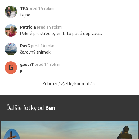
TRA
pred 14 rokmi
fajne
Patrícia
pred 14 rokmi
Pekné prostredie, len ti to padá doprava...
RasG
pred 14 rokmi
čarovný snímok
G
gaspiT
pred 14 rokmi
je
Ludmar
pred 14 rokmi
Zobraziť všetky komentáre
áno
kvoky
pred 14 rokmi
Ďalšie fotky od
Ben.
pekné
iveta
pred 14 rokmi
+