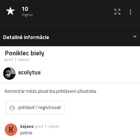
10
flogerov
Detailné informácie
Poniklec biely
pred 1 rokom
scolytus
Komentár môžu písať iba prihlásení užívatelia.
prihlásiť / registrovať
K
kajano
pred 1 rokom
pekne