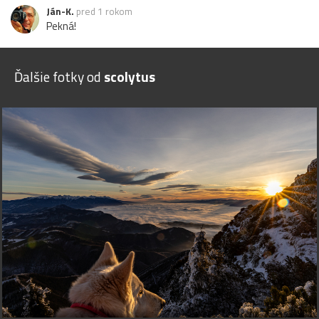
Ján-K.
pred 1 rokom
Pekná!
Ďalšie fotky od
scolytus