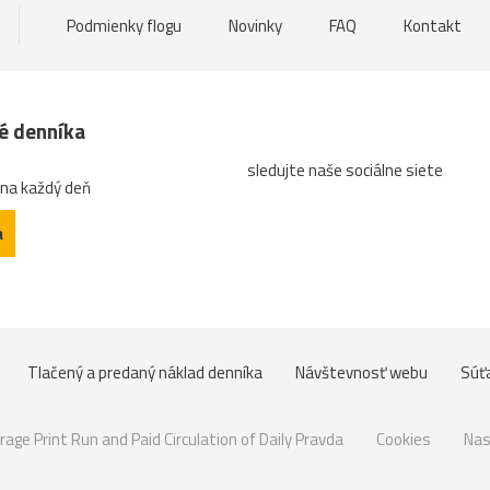
Podmienky flogu
Novinky
FAQ
Kontakt
né denníka
sledujte naše sociálne siete
 na každý deň
a
Tlačený a predaný náklad denníka
Návštevnosť webu
Súť
rage Print Run and Paid Circulation of Daily Pravda
Cookies
Nas