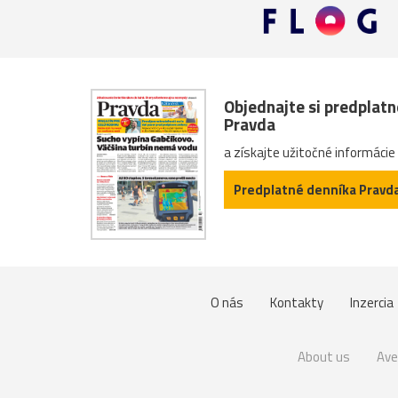
Objednajte si predplat
Pravda
a získajte užitočné informácie
Predplatné denníka Pravd
O nás
Kontakty
Inzercia
About us
Ave