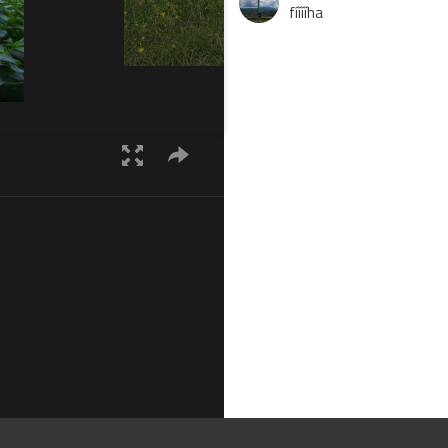
fííííha