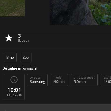
3
flogerov
Brno
Zoo
Detailné informácie
výrobca
model
oh. vzdialenosť
exp. 
Samsung
NX mini
9,0 mm
1/10
10:01
13.07.2016