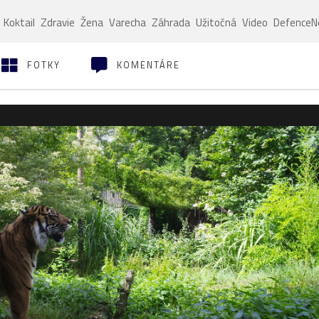
Koktail
Zdravie
Žena
Varecha
Záhrada
Užitočná
Video
Defence
FOTKY
KOMENTÁRE