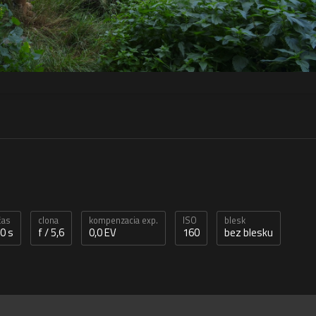
čas
clona
kompenzacia exp.
ISO
blesk
0 s
f / 5,6
0,0 EV
160
bez blesku