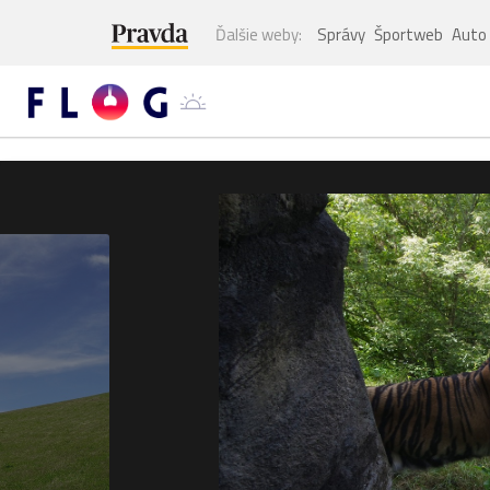
Ďalšie weby:
Správy
Športweb
Auto