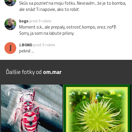
Skús sa pozrieť na moju fotku. Nevravím , že je to bomba,
ale snáď Ti napovie, ako to robiť.
bogo
pred 9 rokmi
Moment o.k., ale prepaly, ostrosť, kompo, orez, no👎.
Sorry, ja som na labute prísny.
J
J.BOND
pred 9 rokmi
pekné ...
Ďalšie fotky od
om.mar