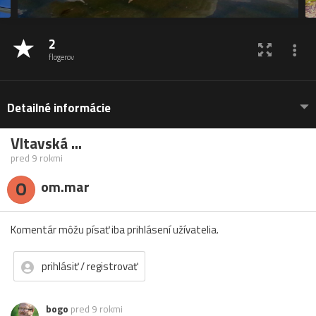
2
flogerov
Detailné informácie
Vltavská ...
pred 9 rokmi
O
om.mar
Komentár môžu písať iba prihlásení užívatelia.
prihlásiť / registrovať
bogo
pred 9 rokmi