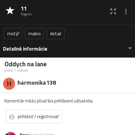
11
flogerov
motýľ
makro
detail
Detailné informácie
Oddych na lane
pred 1 rokom
H
harmonika138
Komentár môžu písať iba prihlásení užívatelia.
prihlásiť / registrovať
flora
pred 1 rokom