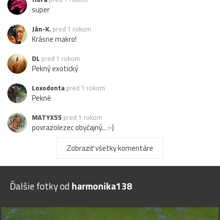
super
Ján-K.
pred 1 rokom
Krásne makro!
DL
pred 1 rokom
Pekný exotický
Loxodonta
pred 1 rokom
Pekné
MATYX55
pred 1 rokom
povrazolezec obyčajný... :-)
Zobraziť všetky komentáre
Ďalšie fotky od
harmonika138