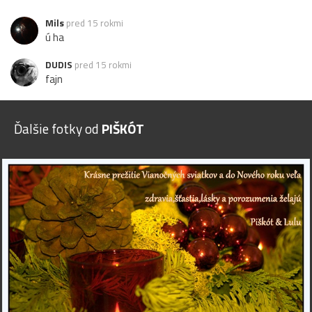
Mils
pred 15 rokmi
ú ha
DUDIS
pred 15 rokmi
fajn
Ďalšie fotky od
PIŠKÓT