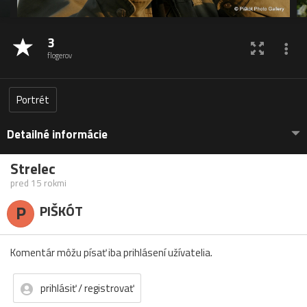
3
flogerov
Portrét
Detailné informácie
Strelec
pred 15 rokmi
P
PIŠKÓT
Komentár môžu písať iba prihlásení užívatelia.
prihlásiť / registrovať