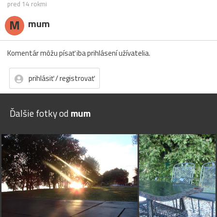
pred 14 rokmi
M
mum
Komentár môžu písať iba prihlásení užívatelia.
prihlásiť / registrovať
Ďalšie fotky od
mum