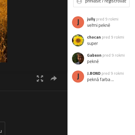
prihlásiť / registrovať
J
jully
pred 9 rokmi
veľmi pekné
chocan
pred 9 rokmi
super
Gabson
pred 9 rokmi
pekné
J
J.BOND
pred 9 rokmi
pekná farba ...
u