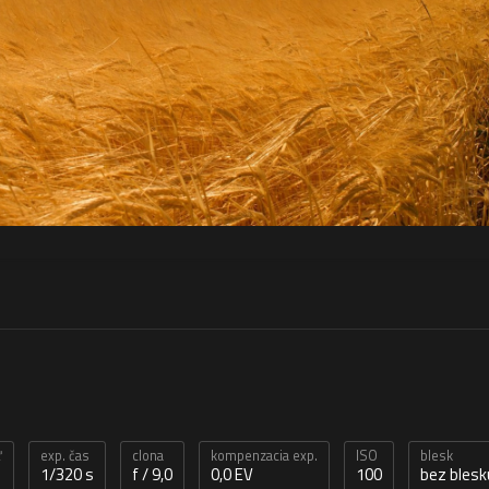
ť
exp. čas
clona
kompenzacia exp.
ISO
blesk
1/320 s
f / 9,0
0,0 EV
100
bez blesk