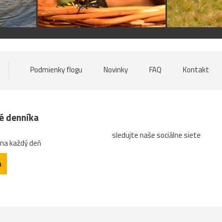
Podmienky flogu
Novinky
FAQ
Kontakt
né denníka
sledujte naše sociálne siete
 na každý deň
a