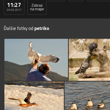
11:27
Zobraz
na mape
26.06.2017
Ďalšie fotky od
petriko