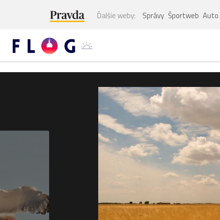
Ďalšie weby:
Správy
Športweb
Auto