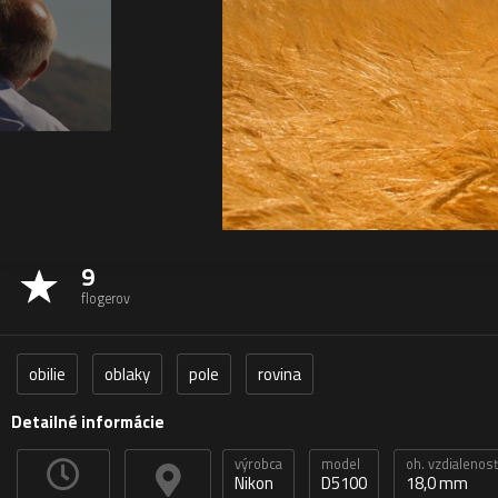
9
flogerov
obilie
oblaky
pole
rovina
Detailné informácie
výrobca
model
oh. vzdialenos
Nikon
D5100
18,0 mm