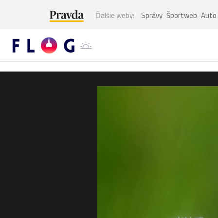
Ďalšie weby:
Správy
Športweb
Auto