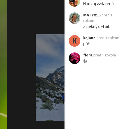
Naozaj vydarená!
MATYX55
pred 1
rokom
a pekný detail...
K
kajano
pred 1 rokom
páči
flora
pred 1 rokom
👍