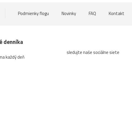
Podmienky flogu
Novinky
FAQ
Kontakt
né denníka
sledujte naše sociálne siete
 na každý deň
a
Tlačený a predaný náklad denníka
Návštevnosť webu
Súť
rage Print Run and Paid Circulation of Daily Pravda
Cookies
Nas