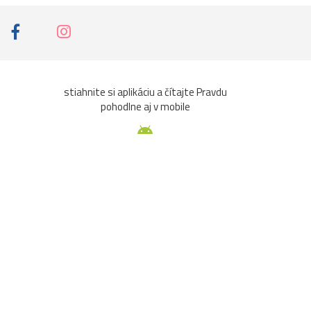
stiahnite si aplikáciu a čítajte Pravdu
pohodlne aj v mobile
aže
Ochrana osobných údajov
tavenie súkromia