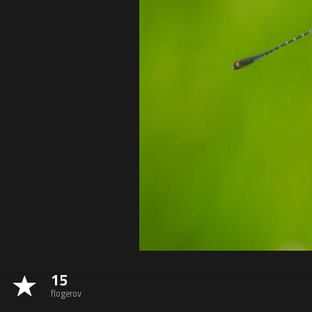
15
flogerov