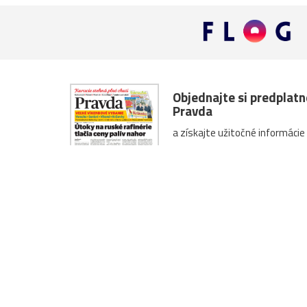
Objednajte si predplat
Pravda
a získajte užitočné informácie
Predplatné denníka Pravd
O nás
Kontakty
Inzercia
About us
Ave