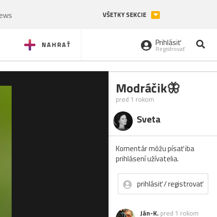
News
VŠETKY SEKCIE
Prihlásiť
NAHRAŤ
Registrovať
Modráčik🦋
pred 1 rokom
Sveta
Komentár môžu písať iba
prihlásení užívatelia.
prihlásiť / registrovať
Ján-K.
pred 1 rokom