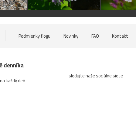
Podmienky flogu
Novinky
FAQ
Kontakt
né denníka
sledujte naše sociálne siete
 na každý deň
a
Tlačený a predaný náklad denníka
Návštevnosť webu
Súť