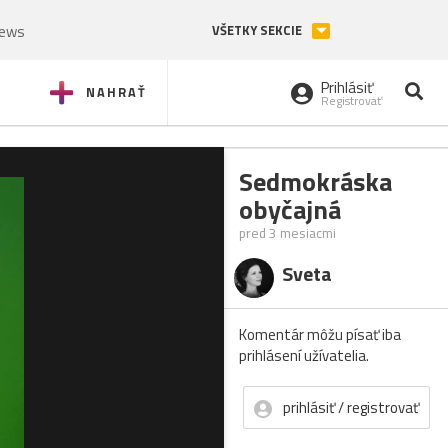
News
VŠETKY SEKCIE
Prihlásiť
NAHRAŤ
Registrovať
Sedmokráska
obyčajná
pred 3 mesiacmi
Sveta
Komentár môžu písať iba
prihlásení užívatelia.
prihlásiť / registrovať