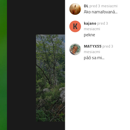
DL
pred 3 mesiacmi
Ako namaľovaná...
K
kajano
pred 3
mesiacmi
pekne
MATYX55
pred 3
mesiacmi
páči sa mi...