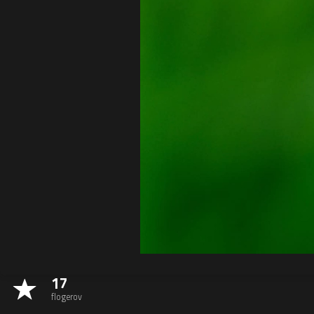
17
flogerov