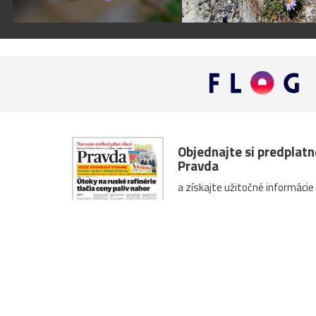
Objednajte si predplat
Pravda
a získajte užitočné informácie
Predplatné denníka Pravd
O nás
Kontakty
Inzercia