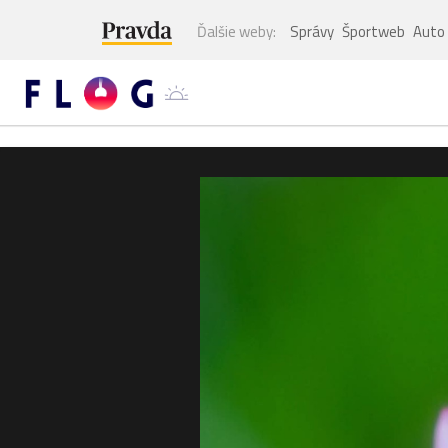
Ďalšie weby:
Správy
Športweb
Auto