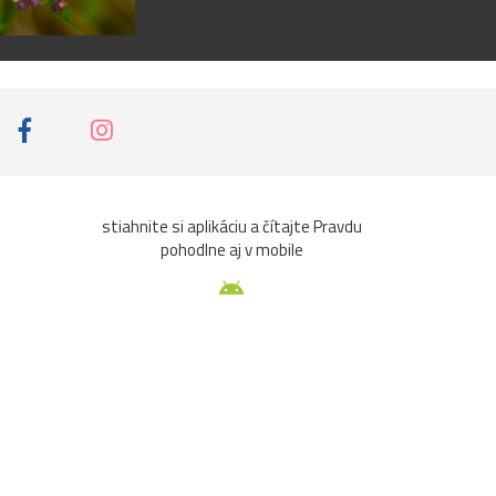
stiahnite si aplikáciu a čítajte Pravdu
pohodlne aj v mobile
aže
Ochrana osobných údajov