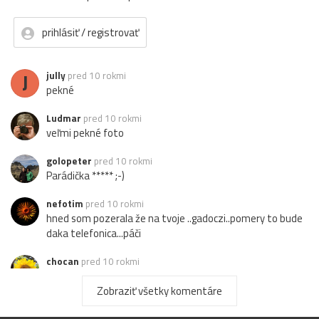
prihlásiť / registrovať
J
jully
pred 10 rokmi
pekné
Ludmar
pred 10 rokmi
veľmi pekné foto
golopeter
pred 10 rokmi
Parádička ***** ;-)
nefotim
pred 10 rokmi
hned som pozerala že na tvoje ..gadoczi..pomery to bude
daka telefonica...páči
chocan
pred 10 rokmi
Pekné
Zobraziť všetky komentáre
flora
pred 10 rokmi
pekné