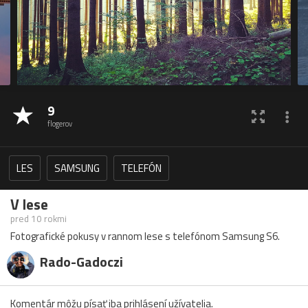
9
flogerov
LES
SAMSUNG
TELEFÓN
V lese
pred 10 rokmi
Fotografické pokusy v rannom lese s telefónom Samsung S6.
Rado-Gadoczi
Komentár môžu písať iba prihlásení užívatelia.