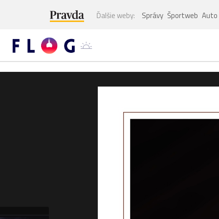
Ďalšie weby:
Správy
Športweb
Auto