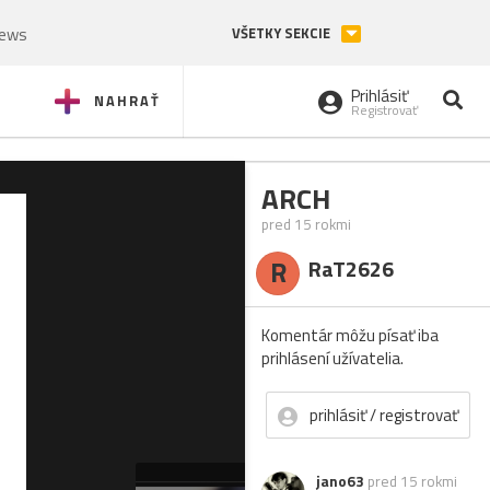
News
VŠETKY SEKCIE
Prihlásiť
NAHRAŤ
Registrovať
ARCH
pred 15 rokmi
R
RaT2626
Komentár môžu písať iba
prihlásení užívatelia.
prihlásiť / registrovať
jano63
pred 15 rokmi