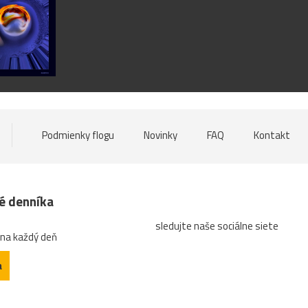
Podmienky flogu
Novinky
FAQ
Kontakt
né denníka
sledujte naše sociálne siete
 na každý deň
a