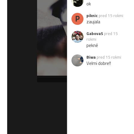
ok
P
piknic
pred 15 rokmi
zaujala
GabovaS
pred 15
rokmi
pekné
Biwa
pred 15 rokmi
Velmi dobre!!