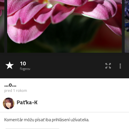
10
flogerov
...o...
pred 1 rokom
Paťka-K
Komentár môžu písať iba prihlásení užívatelia.