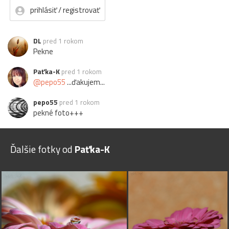
prihlásiť / registrovať
DL
pred 1 rokom
Pekne
Paťka-K
pred 1 rokom
@pepo55
...ďakujem...
pepo55
pred 1 rokom
pekné foto+++
Ďalšie fotky od
Paťka-K