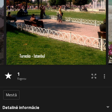
1
flogerov
Mestá
Detailné informácie