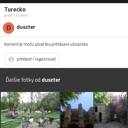
Turecko
pred 12 rokmi
D
duszter
Komentár môžu písať iba prihlásení užívatelia.
prihlásiť / registrovať
Ďalšie fotky od
duszter