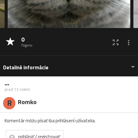
0
flogerov
Detailné informácie
...
pred 13 rokmi
R
Romko
Komentár môžu písať iba prihlásení užívatelia.
prihlásiť / registrovať