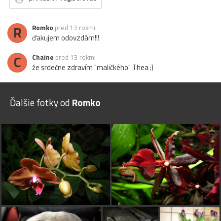
R
Romko
pred 13 rokmi
ďakujem odovzdám!!!
C
Chaine
pred 13 rokmi
že srdečne zdravím "maličkého" Thea :)
Ďalšie fotky od
Romko