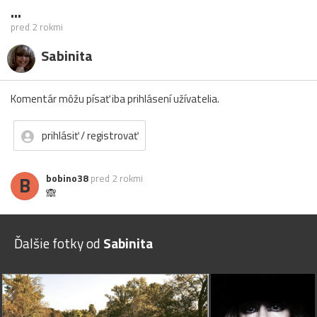
...
pred 2 rokmi
Sabinita
Komentár môžu písať iba prihlásení užívatelia.
prihlásiť / registrovať
B
bobino38
pred 2 rokmi
🙈
Ďalšie fotky od
Sabinita