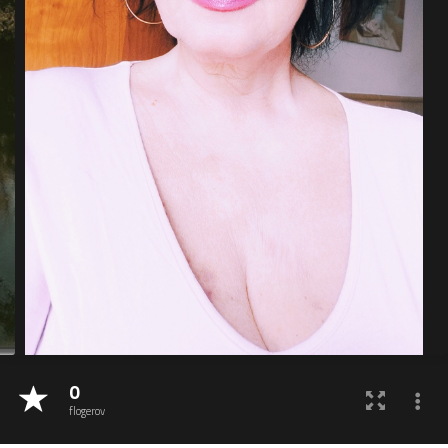
0
flogerov