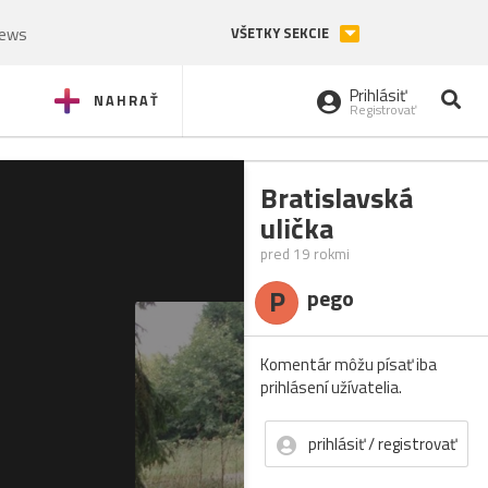
News
VŠETKY SEKCIE
Prihlásiť
NAHRAŤ
Registrovať
Bratislavská
ulička
pred 19 rokmi
P
pego
Komentár môžu písať iba
prihlásení užívatelia.
prihlásiť / registrovať