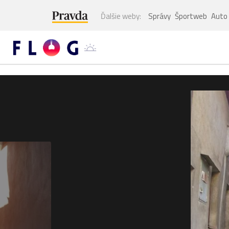
Ďalšie weby:
Správy
Športweb
Auto