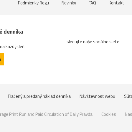
Podmienky flogu
Novinky
FAQ
Kontakt
né denníka
sledujte naše sociálne siete
 na každý deň
a
Tlačený a predaný náklad denníka
Návštevnosť webu
Súť
rage Print Run and Paid Circulation of Daily Pravda
Cookies
Nas