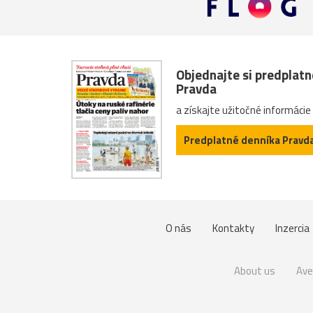
Objednajte si predplat
Pravda
a získajte užitočné informácie
Predplatné denníka Pravd
O nás
Kontakty
Inzercia
About us
Ave