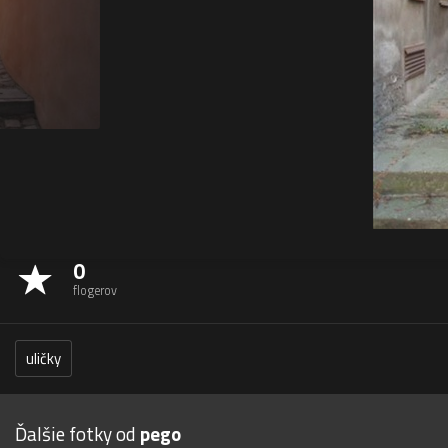
0
flogerov
uličky
Ďalšie fotky od
pego