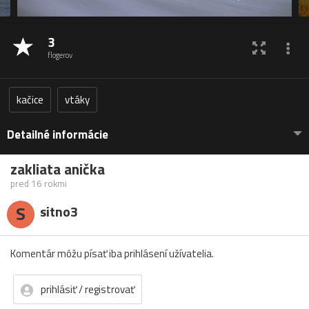
3
flogerov
kačice
vtáky
Detailné informácie
zakliata anička
pred 16 rokmi
S
sitno3
Komentár môžu písať iba prihlásení užívatelia.
prihlásiť / registrovať