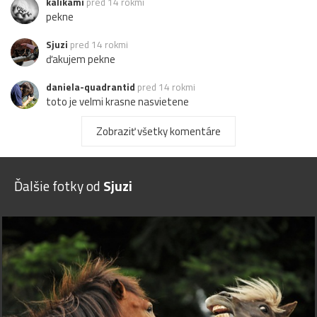
kalikami
pred 14 rokmi
pekne
Sjuzi
pred 14 rokmi
ďakujem pekne
daniela-quadrantid
pred 14 rokmi
toto je velmi krasne nasvietene
C
Chaine
pred 14 rokmi
Zobraziť všetky komentáre
prekrasna, doslovne ma to vtiahlo :)
Joe
pred 14 rokmi
Ďalšie fotky od
Sjuzi
nežné,krásne
Sjuzi
pred 14 rokmi
dík Dudis :)
DUDIS
pred 14 rokmi
hmm
Sjuzi
pred 14 rokmi
ďakujem