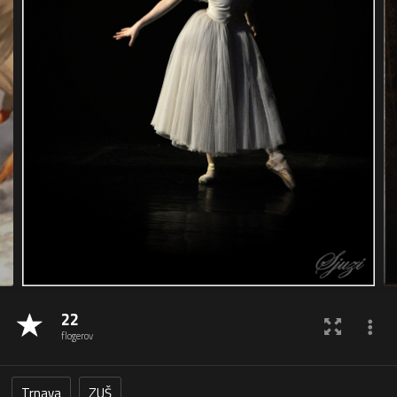
22
flogerov
Trnava
ZUŠ