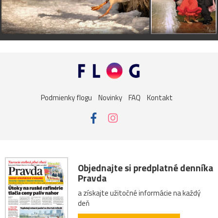
Duduk
pred 15 rokmi
Pekné.
sue*
pred 15 rokmi
krásne
M
Mima
pred 15 rokmi
krasne
Podmienky flogu
Novinky
FAQ
Kontakt
helka
pred 15 rokmi
nadherne
Objednajte si predplatné denníka
Pravda
a získajte užitočné informácie na každý
deň