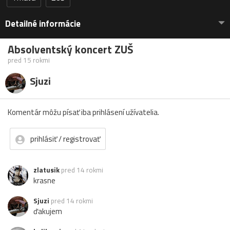
Detailné informácie
Absolventský koncert ZUŠ
pred 15 rokmi
Sjuzi
Komentár môžu písať iba prihlásení užívatelia.
prihlásiť / registrovať
zlatusik
pred 14 rokmi
krasne
Sjuzi
pred 14 rokmi
ďakujem