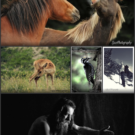
DuPe
pred 14 rokmi
Nádhera....
mashakarolovdvor
pred 14 rokmi
bude z nej raz balerína
S
SONY-Cyber-shot-6.0
pred 15 rokmi
Zasnenosť a ladnosť ... +++++
Sjuzi
pred 15 rokmi
Bogo nie opäť ja som tu stále , a ďakujem :)
bogo
pred 15 rokmi
Ani som nezaregistroval, že si opäť tu, prepáč. Ale určite
to napravím, už teraz ťa určite hneď zbadám... keď už
pre nič iné, tak aspoň podľa obrovitánskeho podpisu...:-)))
No, ale pri tejto fotke si báječne využila osvetlenie scény,
baletka krásne vyskakuje z tmavého pozadia. Aj pózu si
trafila. Výborná práca, skutočne.
Sjuzi
pred 15 rokmi