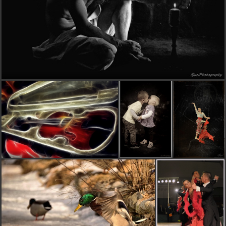
ďakujem pekne :)
Kalimerony
pred 15 rokmi
anjelik z rozprávky ;-)
V
viktor1
pred 15 rokmi
súhlas s nefotím, veľmi pekné
Sjuzi
pred 15 rokmi
ďakujem pekne :)
nefotim
pred 15 rokmi
nadherné, to sa tu nevidí často
nobody
pred 15 rokmi
SUPER !!!
marienka
pred 15 rokmi
také ISO a bez šumu, obdiv..
milkafoto
pred 15 rokmi
chválim.......