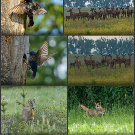
MATYX55
pred 1 rokom
parádny moment...
Echinocactus
pred 1 rokom
Pekné.