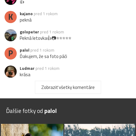
👍
K
kajano
pred 1 rokom
pekná
golopeter
pred 1 rokom
Pekná letovka👍📷⭐⭐⭐⭐⭐
P
palol
pred 1 rokom
Ďakujem, že sa foto páči
Ludmar
pred 1 rokom
krása
Ján-K.
pred 1 rokom
Zobraziť všetky komentáre
Paráda!
DL
pred 1 rokom
Ďalšie fotky od
palol
Super momentka
rekmarek
pred 1 rokom
super