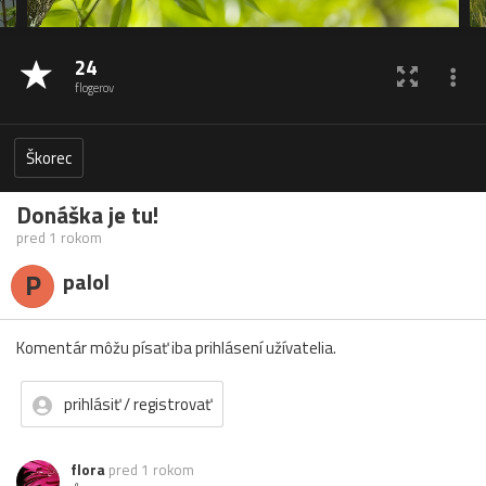
24
flogerov
Škorec
Donáška je tu!
pred 1 rokom
P
palol
Komentár môžu písať iba prihlásení užívatelia.
prihlásiť / registrovať
flora
pred 1 rokom