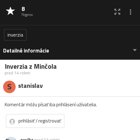
8
flogerov
inverzia
Detailné informácie
Inverzia z Minčola
pred 14 rokmi
S
stanislav
Komentár môžu písať iba prihlásení užívatelia.
prihlásiť / registrovať
evulka
pred 13 rokmi