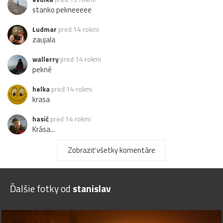
stanko pekneeeee
Ludmar
pred 14 rokmi
zaujala
wallerry
pred 14 rokmi
pekné
helka
pred 14 rokmi
krasa
hasič
pred 14 rokmi
Krása...
M
moni36
pred 14 rokmi
Zobraziť všetky komentáre
krásne
poldo
pred 14 rokmi
Ďalšie fotky od
stanislav
krásny výhľa a hlavne vpravo - na obzore...