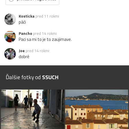
Kosticka
pred 11 rokmi
páči
Pancho
pred 14 rokmi
Paci sa mi to je to zaujimave.
Joe
pred 14 rokmi
dobré
Ďalšie fotky od
SSUCH