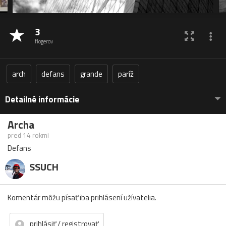
3
flogerov
arch
defans
grande
paríž
Detailné informácie
Archa
pred 14 rokmi
Defans
SSUCH
Komentár môžu písať iba prihlásení užívatelia.
prihlásiť / registrovať