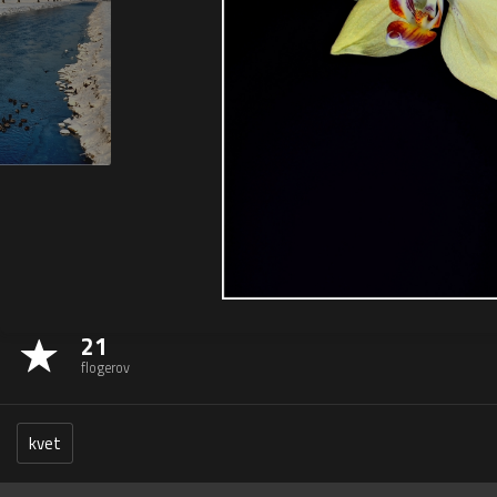
21
flogerov
kvet