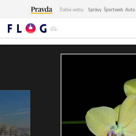
Ďalšie weby:
Správy
Športweb
Auto