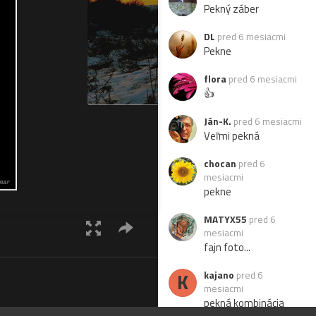
Pekný záber
DL
pred 6 mesiacmi
Pekne
flora
pred 6 mesiacmi
👍
Ján-K.
pred 6 mesiacmi
Veľmi pekná
chocan
pred 6
mesiacmi
pekne
MATYX55
pred 6
mesiacmi
fajn foto...
K
kajano
pred 6
mesiacmi
pekná kombinácia