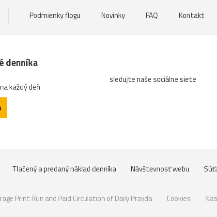
Podmienky flogu
Novinky
FAQ
Kontakt
né denníka
sledujte naše sociálne siete
 na každý deň
a
Tlačený a predaný náklad denníka
Návštevnosť webu
Súť
rage Print Run and Paid Circulation of Daily Pravda
Cookies
Nas