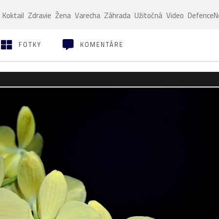
Koktail
Zdravie
Žena
Varecha
Záhrada
Užitočná
Video
Defence
FOTKY
KOMENTÁRE