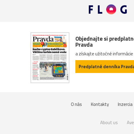
Objednajte si predplat
Pravda
a získajte užitočné informácie
Predplatné denníka Pravd
O nás
Kontakty
Inzercia
About us
Ave