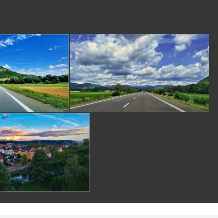
Echinocactus
pred 6
mesiacmi
Zaujímavá farba.
rekmarek
pred 6
mesiacmi
Páči sa mi!
Loxodonta
pred 6
mesiacmi
krásna