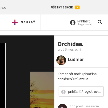
News
VŠETKY SEKCIE
Prihlásiť
NAHRAŤ
Registrovať
Orchidea.
pred 6 mesiacmi
Ludmar
Komentár môžu písať iba
prihlásení užívatelia.
prihlásiť / registrovať
don
pred 6 mesiacmi