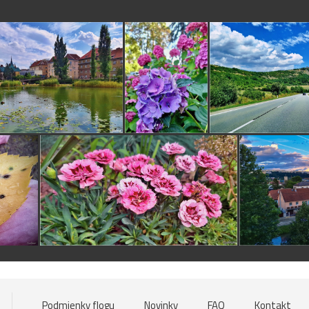
Podmienky flogu
Novinky
FAQ
Kontakt