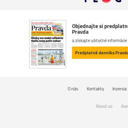
Objednajte si predplat
Pravda
a získajte užitočné informácie
Predplatné denníka Pravd
O nás
Kontakty
Inzercia
About us
Ave