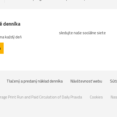
né denníka
sledujte naše sociálne siete
 na každý deň
a
Tlačený a predaný náklad denníka
Návštevnosť webu
Súť
rage Print Run and Paid Circulation of Daily Pravda
Cookies
Nas