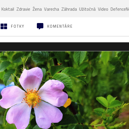
Koktail
Zdravie
Žena
Varecha
Záhrada
Užitočná
Video
Defence
FOTKY
KOMENTÁRE