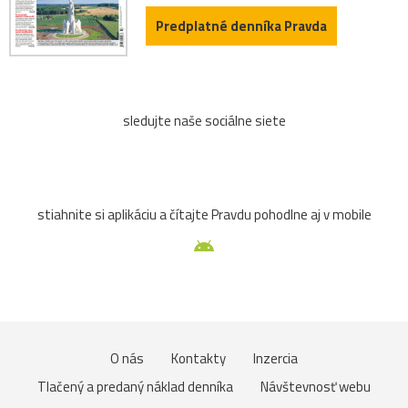
Predplatné denníka Pravda
sledujte naše sociálne siete
stiahnite si aplikáciu a čítajte Pravdu pohodlne aj v mobile
O nás
Kontakty
Inzercia
Tlačený a predaný náklad denníka
Návštevnosť webu