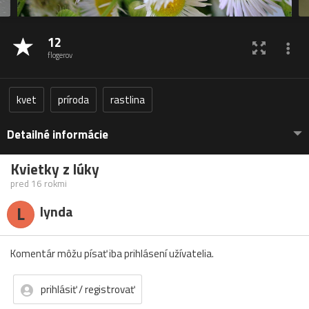
12
flogerov
kvet
príroda
rastlina
Detailné informácie
Kvietky z lúky
pred 16 rokmi
L
lynda
Komentár môžu písať iba prihlásení užívatelia.
prihlásiť / registrovať