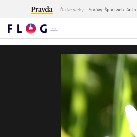
Ďalšie weby:
Správy
Športweb
Auto