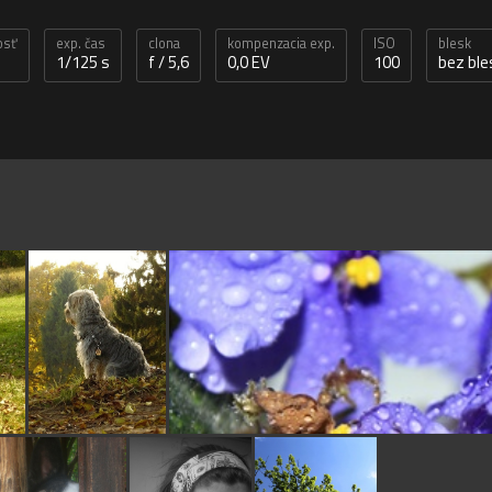
osť
exp. čas
clona
kompenzacia exp.
ISO
blesk
1/125 s
f / 5,6
0,0 EV
100
bez ble