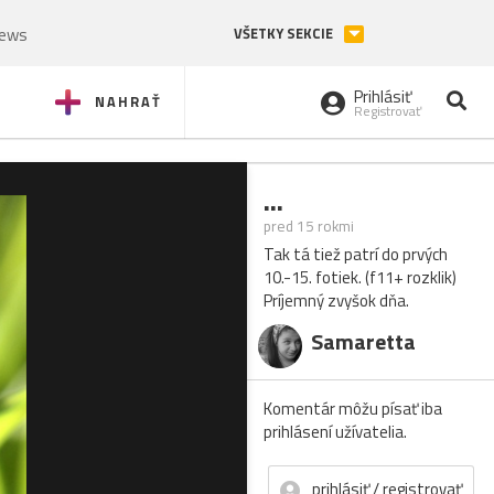
News
VŠETKY SEKCIE
Prihlásiť
NAHRAŤ
Registrovať
...
pred 15 rokmi
Tak tá tiež patrí do prvých
10.-15. fotiek. (f11+ rozklik)
Príjemný zvyšok dňa.
Samaretta
Komentár môžu písať iba
prihlásení užívatelia.
prihlásiť / registrovať