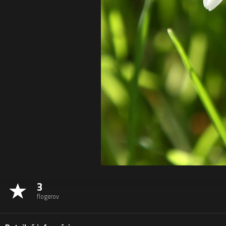
3
flogerov