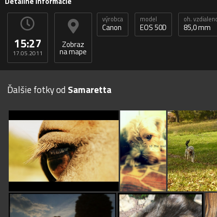
Detailné informácie
výrobca
model
oh. vzdialen
Canon
EOS 50D
85,0 mm
15:27
Zobraz
na mape
17.05.2011
Ďalšie fotky od
Samaretta