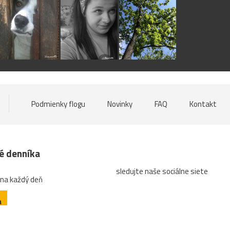
Podmienky flogu
Novinky
FAQ
Kontakt
né denníka
sledujte naše sociálne siete
 na každý deň
a