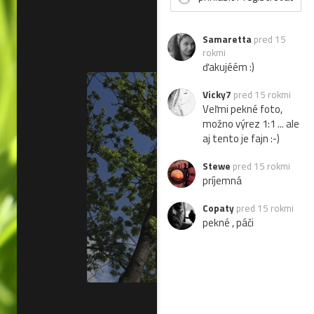
Samaretta
pred 15
rokmi
ďakujéém :)
Vicky7
pred 15 rokmi
Veľmi pekné foto,
možno výrez 1:1 ... ale
aj tento je fajn :-)
Stewe
pred 15 rokmi
príjemná
Copaty
pred 15 rokmi
pekné , páči