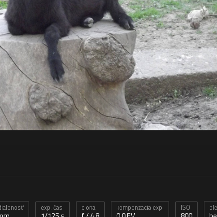
dialenosť
exp. čas
clona
kompenzacia exp.
ISO
bl
 mm
1/125 s
f / 4,8
0,0 EV
800
be