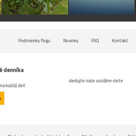
Podmienky flogu
Novinky
FAQ
Kontakt
né denníka
sledujte naše sociálne siete
 na každý deň
a