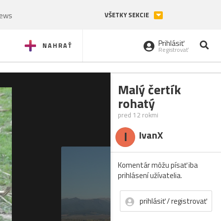
News
VŠETKY SEKCIE
Prihlásiť
NAHRAŤ
Registrovať
Malý čertík
rohatý
pred 12 rokmi
I
IvanX
Komentár môžu písať iba
prihlásení užívatelia.
prihlásiť / registrovať