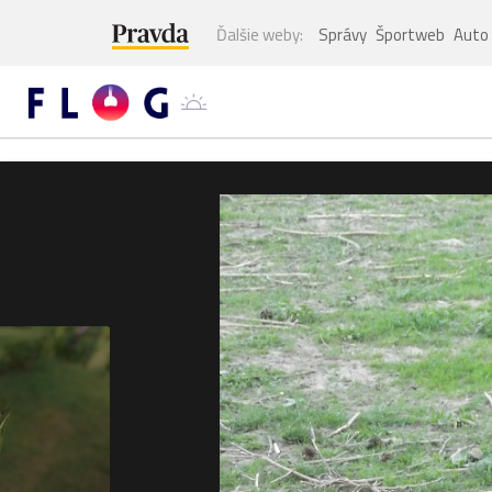
Ďalšie weby:
Správy
Športweb
Auto