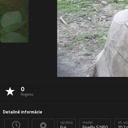
0
flogerov
Detailné informácie
výrobca
model
oh. vz
Fuji
FinePix S2950
20,2