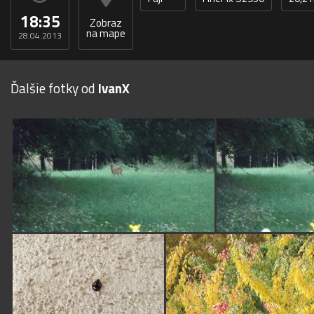
18:35
Zobraz
na mape
28.04.2013
Ďalšie fotky od
IvanX