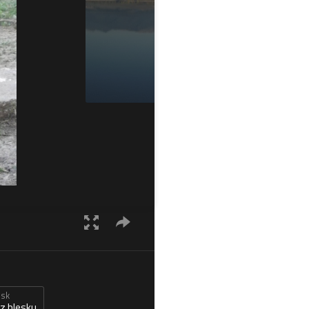
esk
z blesku