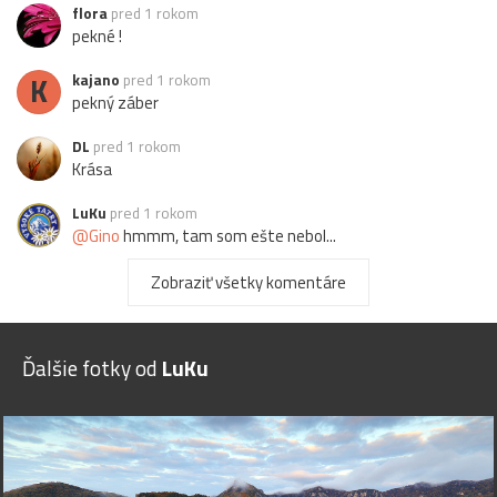
flora
pred 1 rokom
pekné !
K
kajano
pred 1 rokom
pekný záber
DL
pred 1 rokom
Krása
LuKu
pred 1 rokom
@Gino
hmmm, tam som ešte nebol...
Gino
pred 1 rokom
Zobraziť všetky komentáre
Krásne, raz som bol na protiľahlom Ostrenci.
Z
Zdenka-D
pred 1 rokom
Ďalšie fotky od
LuKu
Super...