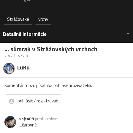
flogerov
Strážovské
vrchy
Detailné informácie
... súmrak v Strážovských vrchoch
pred 1 rokom
LuKu
Komentár môžu písať iba prihlásení užívatelia.
prihlásiť / registrovať
vojtoPN
pred 1 rokom
...čarovné...