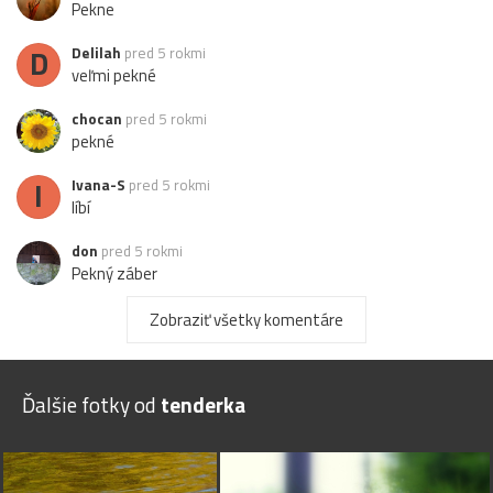
Pekne
D
Delilah
pred 5 rokmi
veľmi pekné
chocan
pred 5 rokmi
pekné
I
Ivana-S
pred 5 rokmi
líbí
don
pred 5 rokmi
Pekný záber
rekmarek
pred 5 rokmi
Zobraziť všetky komentáre
páči...
akatka
pred 5 rokmi
Ďalšie fotky od
tenderka
Pekné farby
pepo55
pred 5 rokmi
pekné foto