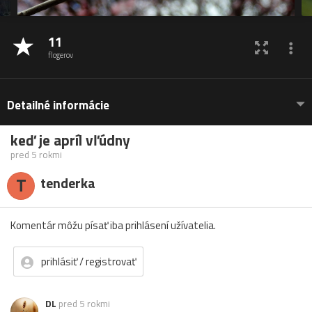
11
flogerov
Detailné informácie
keď je apríl vľúdny
pred 5 rokmi
T
tenderka
Komentár môžu písať iba prihlásení užívatelia.
prihlásiť / registrovať
DL
pred 5 rokmi