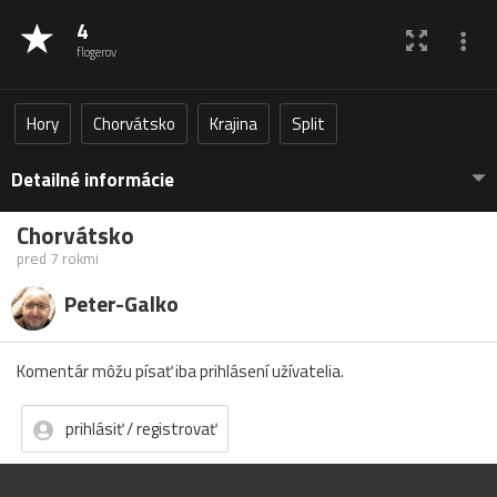
4
flogerov
Hory
Chorvátsko
Krajina
Split
Detailné informácie
Chorvátsko
pred 7 rokmi
Peter-Galko
Komentár môžu písať iba prihlásení užívatelia.
prihlásiť / registrovať