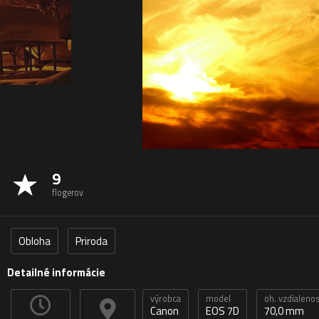
9
flogerov
Obloha
Priroda
Detailné informácie
výrobca
model
oh. vzdialeno
Canon
EOS 7D
70,0 mm