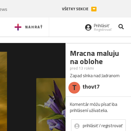
News
VŠETKY SEKCIE
Prihlásiť
NAHRAŤ
Registrovať
Mracna maluju
na oblohe
pred 13 rokmi
Zapad slnka nad Jadranom
T
thovt7
Komentár môžu písať iba
prihlásení užívatelia.
prihlásiť / registrovať