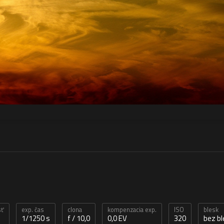
sť
exp. čas
clona
kompenzacia exp.
ISO
blesk
1/1250 s
f / 10,0
0,0 EV
320
bez b