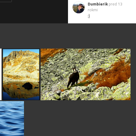
Dumbierik
pred 13
rokmi
:)
Echinocactus
pred 13
rokmi
Zaujímavé a aj pekné !
helka
pred 13 rokmi
nádhera