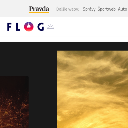
Ďalšie weby:
Správy
Športweb
Auto