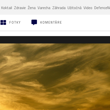
Koktail
Zdravie
Žena
Varecha
Záhrada
Užitočná
Video
Defence
FOTKY
KOMENTÁRE