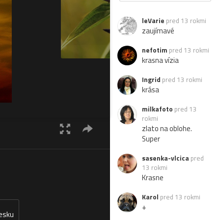
leVarie
pred 13 rokmi
zaujímavé
nefotim
pred 13 rokmi
krasna vízia
Ingrid
pred 13 rokmi
krása
milkafoto
pred 13
rokmi
zlato na oblohe.
Super
sasenka-vlcica
pred
13 rokmi
Krasne
Karol
pred 13 rokmi
+
lesku