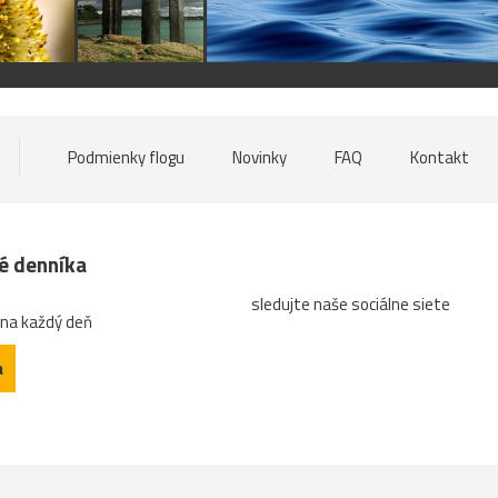
Podmienky flogu
Novinky
FAQ
Kontakt
né denníka
sledujte naše sociálne siete
 na každý deň
a