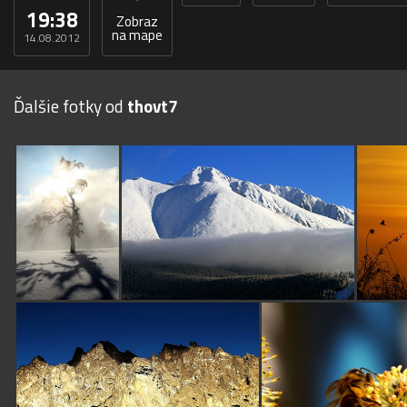
19:38
Zobraz
na mape
14.08.2012
Ďalšie fotky od
thovt7