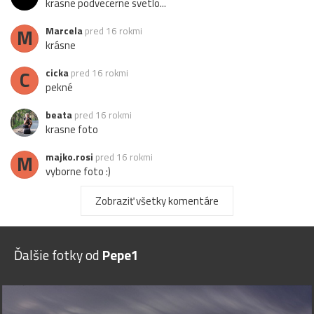
krasne podvecerne svetlo...
M
Marcela
pred 16 rokmi
krásne
C
cicka
pred 16 rokmi
pekné
beata
pred 16 rokmi
krasne foto
M
majko.rosi
pred 16 rokmi
vyborne foto :)
jano63
pred 16 rokmi
Zobraziť všetky komentáre
pekné
flash55
pred 16 rokmi
Ďalšie fotky od
Pepe1
nadherny pohlad, super
Džamila
pred 16 rokmi
nádherný pohľad, pekné foto.....