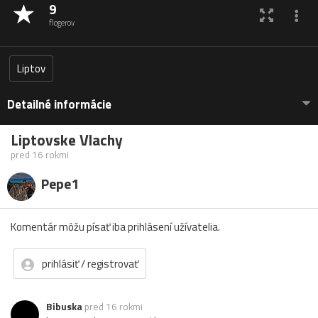
9
flogerov
Liptov
Detailné informácie
Liptovske Vlachy
pred 16 rokmi
Pepe1
Komentár môžu písať iba prihlásení užívatelia.
prihlásiť / registrovať
Bibuska
pred 16 rokmi