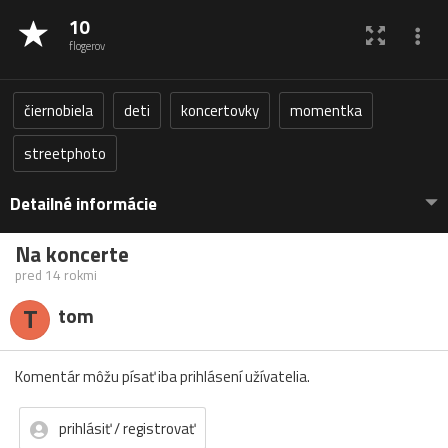
10
flogerov
čiernobiela
deti
koncertovky
momentka
streetphoto
Detailné informácie
Na koncerte
pred 14 rokmi
T
tom
Komentár môžu písať iba prihlásení užívatelia.
prihlásiť / registrovať