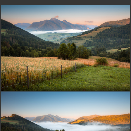
nefotim
pred 14 rokmi
*****
RasG
pred 14 rokmi
to je správny fanúšik, prišiel si ich vypočuť!!! :-)))) (inak fajn
snímok)
M
Marcela
pred 14 rokmi
výborný moment :-)