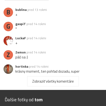
B
bublina
pred 13 rokmi
+
G
gaspiT
pred 14 rokmi
*
LuckaF
pred 14 rokmi
+
Z
Zemon
pred 14 rokmi
páči sa :)
hortinka
pred 14 rokmi
krásny moment, ten pohľad dozadu, super
kvoky
pred 14 rokmi
Zobraziť všetky komentáre
Perfektné
nefotim
pred 14 rokmi
Ďalšie fotky od
tom
adaptabilný, jo*