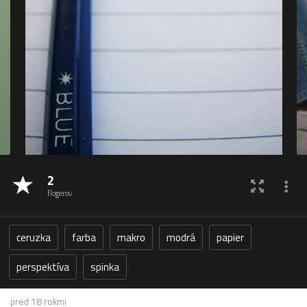
2
flogerov
ceruzka
farba
makro
modrá
papier
perspektíva
spinka
pred 18 rokmi