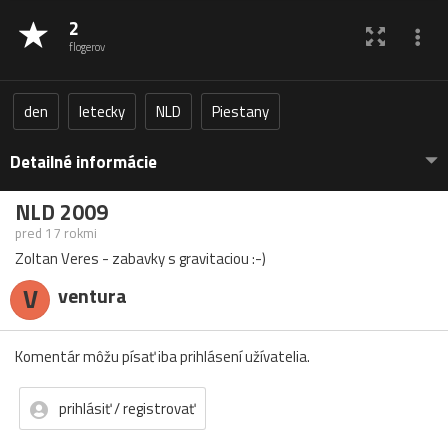
2
flogerov
den
letecky
NLD
Piestany
Detailné informácie
NLD 2009
pred 17 rokmi
Zoltan Veres - zabavky s gravitaciou :-)
V
ventura
Komentár môžu písať iba prihlásení užívatelia.
prihlásiť / registrovať