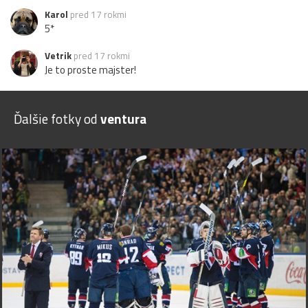
Karol
pred 17 rokmi
5*
Vetrik
pred 17 rokmi
Je to proste majster!
Ďalšie fotky od
ventura