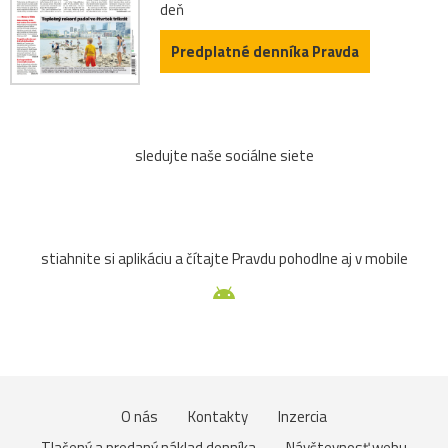
deň
Predplatné denníka Pravda
sledujte naše sociálne siete
stiahnite si aplikáciu a čítajte Pravdu pohodlne aj v mobile
O nás
Kontakty
Inzercia
Tlačený a predaný náklad denníka
Návštevnosť webu